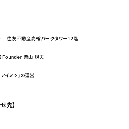
号 住友不動産高輪パークタワー12階
ounder 栗山 規夫
Iアイミツ」の運営
せ先】