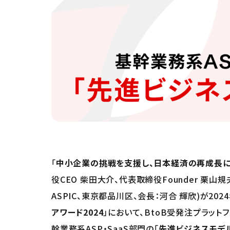
「
中小企業の挑戦を支援し、日本経済の再成長
役CEO 柴田大介、代表取締役Founder 栗
ASPIC、東京都品川区、会長：河合 輝欣)が202
アワード2024
」において、BtoB受発注プラットフ
幹業務系ASP・SaaS部門の「
先進ビジネスモデ