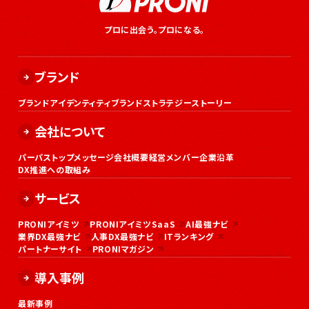
プロに出会う。プロになる。
ブランド
ブランドアイデンティティ
ブランドストラテジー
ストーリー
会社について
パーパス
トップメッセージ
会社概要
経営メンバー
企業沿革
DX推進への取組み
サービス
PRONIアイミツ
PRONIアイミツSaaS
AI最強ナビ
業界DX最強ナビ
人事DX最強ナビ
ITランキング
パートナーサイト
PRONIマガジン
導入事例
最新事例