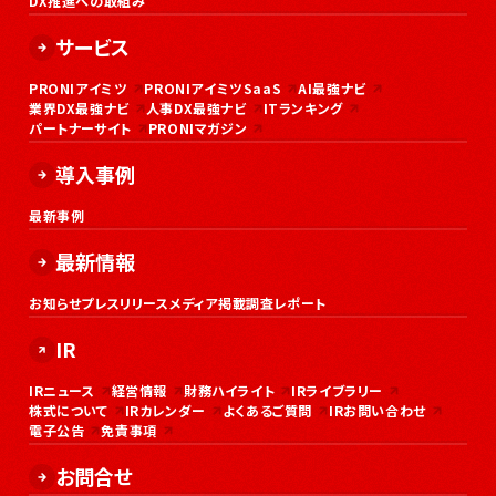
DX推進への取組み
サービス
PRONIアイミツ
PRONIアイミツSaaS
AI最強ナビ
業界DX最強ナビ
人事DX最強ナビ
ITランキング
パートナーサイト
PRONIマガジン
導入事例
最新事例
最新情報
お知らせ
プレスリリース
メディア掲載
調査レポート
IR
IRニュース
経営情報
財務ハイライト
IRライブラリー
株式について
IRカレンダー
よくあるご質問
IRお問い合わせ
電子公告
免責事項
お問合せ